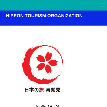
NIPPON TOURISM ORGANIZATION
９：00～1８：00