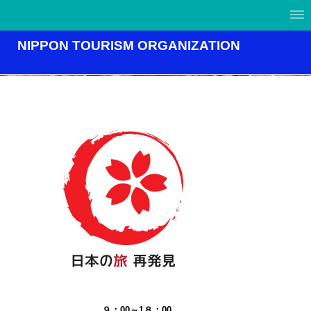
NIPPON TOURISM ORGANIZATION
９：00～1８：00